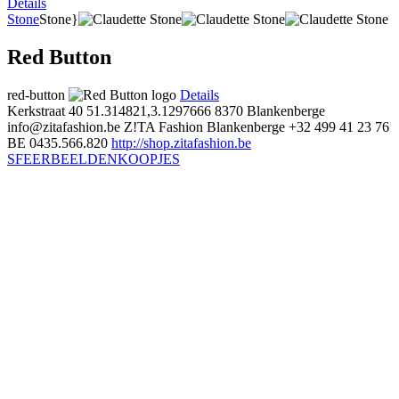
Details
Stone
Stone}
Red Button
red-button
Details
Kerkstraat 40
51.314821,3.1297666
8370 Blankenberge
info@zitafashion.be
Z!TA Fashion Blankenberge
+32 499 41 23 76
BE 0435.566.820
http://shop.zitafashion.be
SFEERBEELDEN
KOOPJES