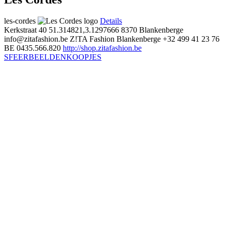
les-cordes
Details
Kerkstraat 40
51.314821,3.1297666
8370 Blankenberge
info@zitafashion.be
Z!TA Fashion Blankenberge
+32 499 41 23 76
BE 0435.566.820
http://shop.zitafashion.be
SFEERBEELDEN
KOOPJES