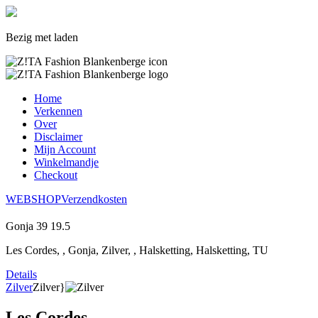
Bezig met laden
Home
Verkennen
Over
Disclaimer
Mijn Account
Winkelmandje
Checkout
WEBSHOP
Verzendkosten
Gonja
39
19.5
Les Cordes, , Gonja, Zilver, , Halsketting, Halsketting, TU
Details
Zilver
Zilver}
Les Cordes